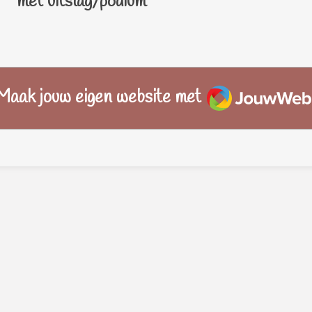
 met uitslag/podium
JouwWeb
Maak jouw eigen website met