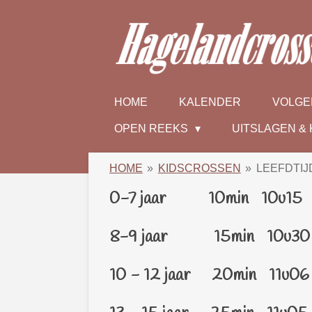
Ga
direct
naar
de
hoofdinhoud
HOME
KALENDER
VOLGE
OPEN REEKS
UITSLAGEN &
HOME
»
KIDSCROSSEN
»
LEEFDTIJ
0-7 jaar 10min 10u15 zo
8-9 jaar 15min 10u30 m
10 - 12 jaar 20min 11u06 