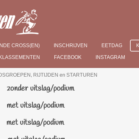
NDE CROSS(EN)
INSCHRIJVEN
EETDAG
 KLASSEMENTEN
FACEBOOK
INSTAGRAM
DSGROEPEN, RIJTIJDEN en STARTUREN
nder uitslag/podium
et uitslag/podium
met uitslag/podium