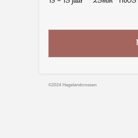
13 - 15 jaar 25min 11u05
©2024 Hagelandcrossen